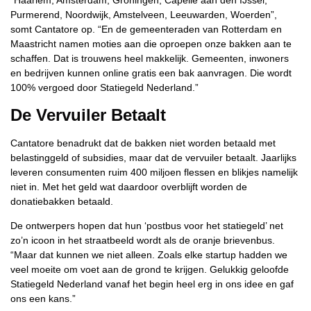
“Haarlem, Amsterdam, Groningen, Capelle aan den IJssel,
Purmerend, Noordwijk, Amstelveen, Leeuwarden, Woerden”,
somt Cantatore op. “En de gemeenteraden van Rotterdam en
Maastricht namen moties aan die oproepen onze bakken aan te
schaffen. Dat is trouwens heel makkelijk. Gemeenten, inwoners
en bedrijven kunnen online gratis een bak aanvragen. Die wordt
100% vergoed door Statiegeld Nederland.”
De Vervuiler Betaalt
Cantatore benadrukt dat de bakken niet worden betaald met
belastinggeld of subsidies, maar dat de vervuiler betaalt. Jaarlijks
leveren consumenten ruim 400 miljoen flessen en blikjes namelijk
niet in. Met het geld wat daardoor overblijft worden de
donatiebakken betaald.
De ontwerpers hopen dat hun ‘postbus voor het statiegeld’ net
zo’n icoon in het straatbeeld wordt als de oranje brievenbus.
“Maar dat kunnen we niet alleen. Zoals elke startup hadden we
veel moeite om voet aan de grond te krijgen. Gelukkig geloofde
Statiegeld Nederland vanaf het begin heel erg in ons idee en gaf
ons een kans.”