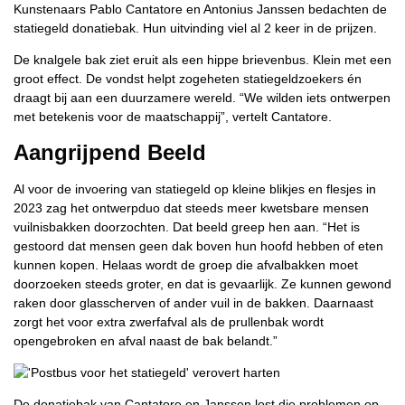
Kunstenaars Pablo Cantatore en Antonius Janssen bedachten de
statiegeld donatiebak. Hun uitvinding viel al 2 keer in de prijzen.
De knalgele bak ziet eruit als een hippe brievenbus. Klein met een
groot effect. De vondst helpt zogeheten statiegeldzoekers én
draagt bij aan een duurzamere wereld. “We wilden iets ontwerpen
met betekenis voor de maatschappij”, vertelt Cantatore.
Aangrijpend Beeld
Al voor de invoering van statiegeld op kleine blikjes en flesjes in
2023 zag het ontwerpduo dat steeds meer kwetsbare mensen
vuilnisbakken doorzochten. Dat beeld greep hen aan. “Het is
gestoord dat mensen geen dak boven hun hoofd hebben of eten
kunnen kopen. Helaas wordt de groep die afvalbakken moet
doorzoeken steeds groter, en dat is gevaarlijk. Ze kunnen gewond
raken door glasscherven of ander vuil in de bakken. Daarnaast
zorgt het voor extra zwerfafval als de prullenbak wordt
opengebroken en afval naast de bak belandt.”
De donatiebak van Cantatore en Janssen lost die problemen op.