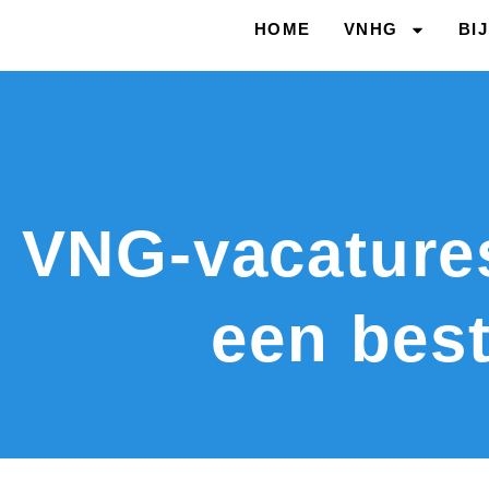
HOME
VNHG
BI
VNG-vacatures
een bes