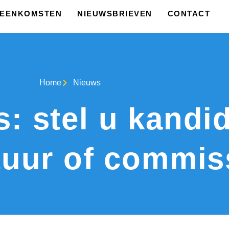
JEENKOMSTEN
NIEUWSBRIEVEN
CONTACT
Home
Nieuws
: stel u kandi
tuur of commis